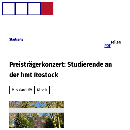
Z
u
Telefon
Suche
m
I
n
h
Startseite
Teilen
a
PDF
l
t
Preisträgerkonzert: Studierende an
der hmt Rostock
Musikland MV
Klassik