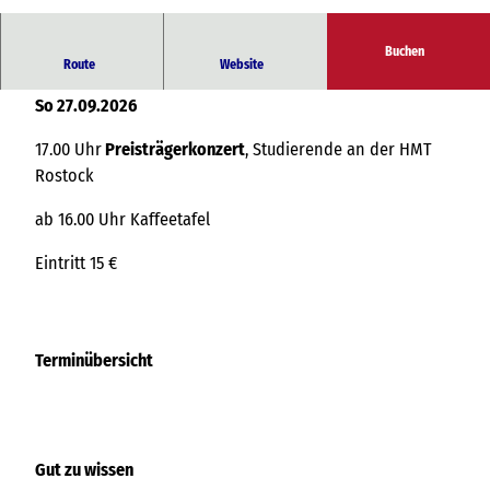
© Freundeskreis Kirche zu Landow
Buchen
Preisträgerkonzert: Studierende an der hmt Rostock
Route
Website
So 27.09.2026
17.00 Uhr
Preisträgerkonzert
, Studierende an der HMT
Rostock
ab 16.00 Uhr Kaffeetafel
Eintritt 15 €
Terminübersicht
Gut zu wissen