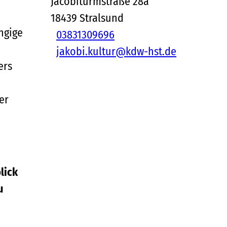
Jacobiturmstraße 28a
18439
Stralsund
ngige
03831309696
jakobi.kultur@kdw-hst.de
ers
er
lick
u