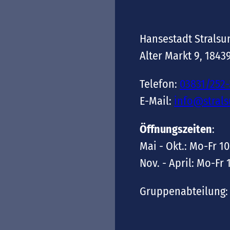
Hansestadt Stralsu
Alter Markt 9, 1843
Telefon:
03831/252
E-Mail:
info@stral
Öffnungszeiten
:
Mai - Okt.: Mo-Fr 10
Nov. - April: Mo-Fr 
Gruppenabteilung: 