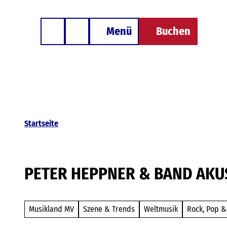
Z
Besondere Unterkünfte
u
Menü
Buchen
Telefon
Suche
m
I
n
h
a
l
Startseite
t
PETER HEPPNER & BAND AKUS
Musikland MV
Szene & Trends
Weltmusik
Rock, Pop &