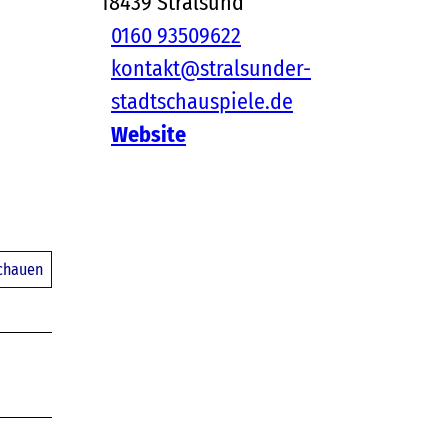
18439
Stralsund
0160 93509622
kontakt@stralsunder-
stadtschauspiele.de
Website
schauen