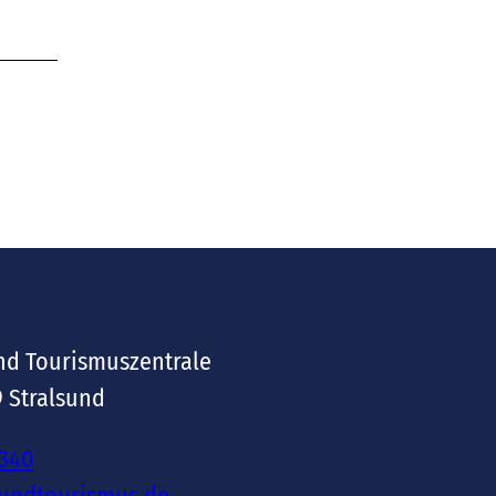
nd Tourismuszentrale
9 Stralsund
-340
sundtourismus.de