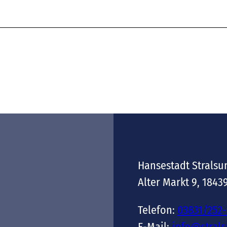
Hansestadt Stralsu
Alter Markt 9, 1843
Telefon:
03831/252
E-Mail:
info@stral