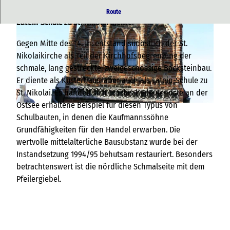
Zweigeschossige Backsteinbau der als Küsterhaus und
Route
Latein-Schule zu St. Nikolai diente.
Gegen Mitte des 14. Jh. entstand südöstlich der St.
Nikolaikirche als Teil der Kirchhofsbegrenzung der
schmale, lang gestreckte, zweigeschossige Backsteinbau.
Er diente als Küsterhaus, aber auch als Latein-Schule zu
© TZ HST
St. Nikolai. Es handelt sich um das bedeutendste an der
Ostsee erhaltene Beispiel für diesen Typus von
© TZ HST
Schulbauten, in denen die Kaufmannssöhne
Grundfähigkeiten für den Handel erwarben. Die
wertvolle mittelalterliche Bausubstanz wurde bei der
Instandsetzung 1994/95 behutsam restauriert. Besonders
betrachtenswert ist die nördliche Schmalseite mit dem
Pfeilergiebel.