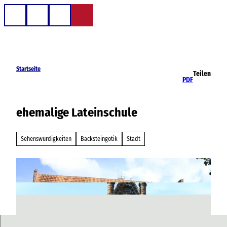
Z
u
Telefon
Suche
m
I
n
h
Startseite
Teilen
a
PDF
l
t
ehemalige Lateinschule
Sehenswürdigkeiten
Backsteingotik
Stadt