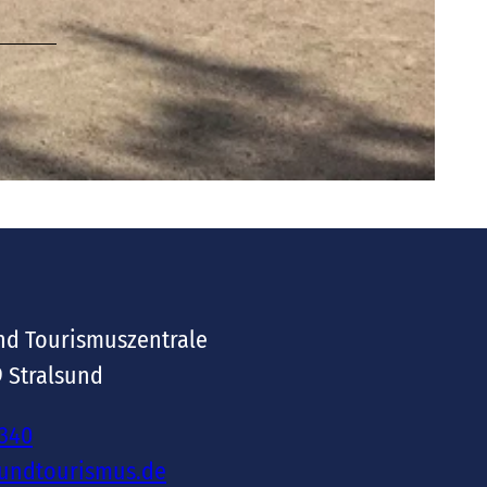
nd Tourismuszentrale
9 Stralsund
-340
sundtourismus.de