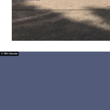
© TZ HST
© TZ HST
© TMV / Gänsicke