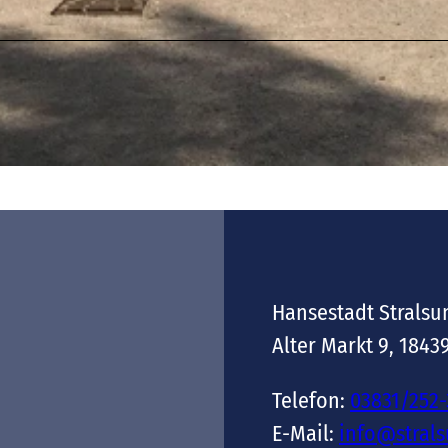
Hansestadt Stralsu
Alter Markt 9, 1843
Telefon:
03831/252
E-Mail:
info@stral