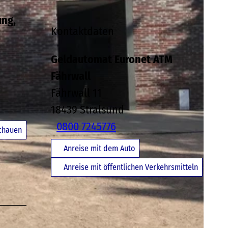
ung,
Kontaktdaten
Geldautomat Euronet ATM
Fährwall
Fährwall 11
18439
Stralsund
0800 7245776
schauen
Anreise mit dem Auto
Anreise mit öffentlichen Verkehrsmitteln