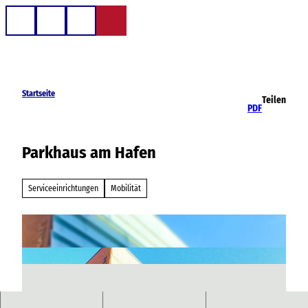
Z
u
Telefon
Suche
m
I
n
h
Startseite
Teilen
a
PDF
l
t
Parkhaus am Hafen
Serviceeinrichtungen
Mobilität