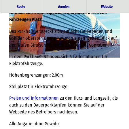
Das mehrstöckige Parkhaus am Hafen, präsentiert sich im
Route
Anrufen
Website
Gewand eines Hafenspeichers und bietet bis zu 285
Fahrzeugen Platz.
Das Parkhaus erstreckt sich auf acht Halbebenen und
von der obersten Ebene hat man einen weiten Blick auf
den Hafen Stralsunds, sowie auf die Sadt von oben.
© Tourismuszentrale Stralsund, TZ HST |
CC-BY-NC-SA
In dem Parkhaus befinden sich 4 Ladestationen für
© TZ HST |
CC-BY-NC
Elektrofahrzeuge.
Höhenbegrenzungen: 2.00m
Stellplatz für Elektrofahrzeuge
Preise und Informationen
zu den Kurz- und Langzeit-, als
auch zu den Dauerparktarifen können Sie auf der
Webseite des Betreibers nachlesen.
Alle Angabe ohne Gewähr