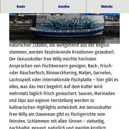
Genusskutter Free Willy Stralsund - Der Fischkutter, der
Route
Anrufen
Website
höchsten Ansprüchen genügt
© TZ HST |
CC-BY-NC-SA
© Genusskutter Free Willy |
CC-BY-NC-SA
Der Genusskutter Free Willy Stralsund trägt seinen
exklusiven Anspruch nicht nur im Namen. Mit Fisch aus
zertifiziertem und nachhaltigem Fang sowie erlesenen
natürlichen Zutaten, die weitgehend aus der Region
© PapadoXX-Fotografie, Free Willy |
CC-BY-NC-SA
stammen, werden faszinierende Kreationen gezaubert.
Der Genusskutter Free Willy möchte höchsten
Ansprüchen von Fischkennern genügen. Back-, Frisch-
oder Räucherfisch, Bismarckhering, Matjes, Garnelen,
Lachsspieß oder internationale Fischplatte – hier gibt es
alles, was das Herz begehrt. Auf dem Kutter wird
mehrmals täglich frisch geräuchert. Saucen, Marinaden
und Dips aus eigener Herstellung werden zu
kulinarischen Highlights entwickelt. Am Genusskutter
Free Willy am Ozeaneum gibt es Fischgerichte vom
Feinsten. Schlemmen mit allen Sinnen – vielseitig,
nachhaltig, gesund, natürlich und maritim köstlich.