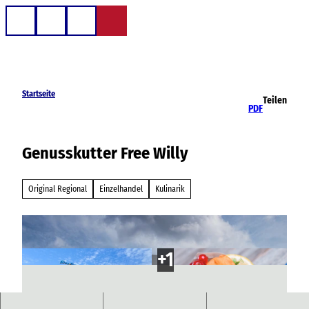
Z
u
Telefon
Suche
m
I
n
h
Startseite
Teilen
a
PDF
l
t
Genusskutter Free Willy
Original Regional
Einzelhandel
Kulinarik