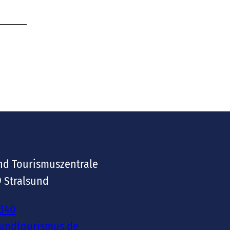
nd Tourismuszentrale
9 Stralsund
-340
sundtourismus.de