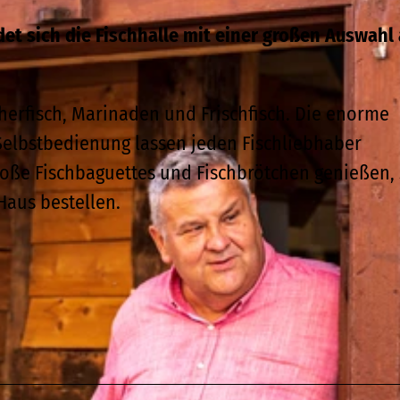
det sich die Fischhalle mit einer großen Auswahl
cherfisch, Marinaden und Frischfisch. Die enorme
Selbstbedienung lassen jeden Fischliebhaber
roße Fischbaguettes und Fischbrötchen genießen,
Haus bestellen.