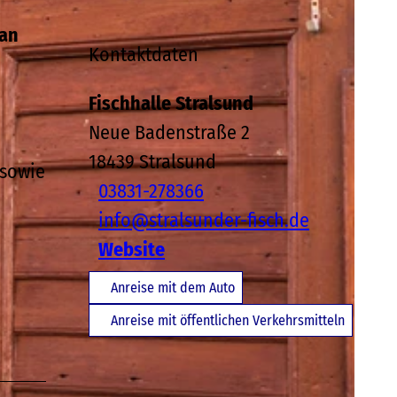
 an
Kontaktdaten
Fischhalle Stralsund
Neue Badenstraße 2
18439
Stralsund
 sowie
03831-278366
info@stralsunder-fisch.de
Website
Anreise mit dem Auto
Anreise mit öffentlichen Verkehrsmitteln