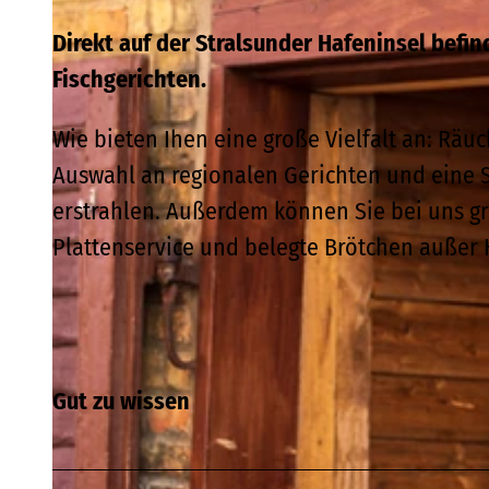
Direkt auf der Stralsunder Hafeninsel befin
Fischgerichten.
Wie bieten Ihen eine große Vielfalt an: Räu
Auswahl an regionalen Gerichten und eine 
erstrahlen. Außerdem können Sie bei uns g
Plattenservice und belegte Brötchen außer 
Gut zu wissen