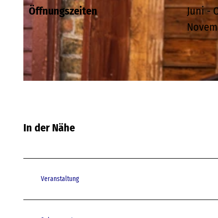
Öffnungszeiten
Juni - 
Novemb
© TMV/Tiemann
© TMV/Tiemann
In der Nähe
Veranstaltung