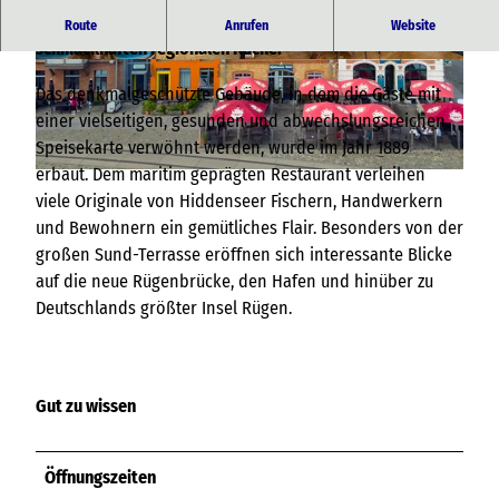
Historisches hafentypisches Restaurant mit einer
Route
Anrufen
Website
schmackhaften regionalen Küche.
© Hotel Hiddenseer |
CC-BY-NC-SA
© Hotel Hiddenseer |
CC-BY-NC-SA
Das denkmalgeschützte Gebäude, in dem die Gäste mit
einer vielseitigen, gesunden und abwechslungsreichen
Speisekarte verwöhnt werden, wurde im Jahr 1889
erbaut. Dem maritim geprägten Restaurant verleihen
© Hotel Hiddenseer |
CC-BY-NC-SA
viele Originale von Hiddenseer Fischern, Handwerkern
und Bewohnern ein gemütliches Flair. Besonders von der
großen Sund-Terrasse eröffnen sich interessante Blicke
auf die neue Rügenbrücke, den Hafen und hinüber zu
Deutschlands größter Insel Rügen.
Gut zu wissen
Öffnungszeiten