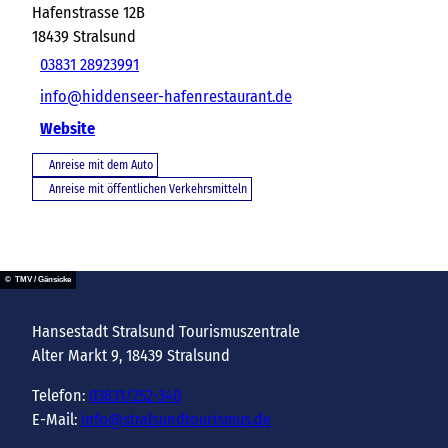
Hafenstrasse 12B
18439
Stralsund
03831 28923991
info@hiddenseer-hafenrestaurant.de
Website
Anreise mit dem Auto
Anreise mit öffentlichen Verkehrsmitteln
© TMV / Gänsicke
Hansestadt Stralsund Tourismuszentrale
Alter Markt 9, 18439 Stralsund
Telefon:
03831/252-340
E-Mail:
info@stralsundtourismus.de