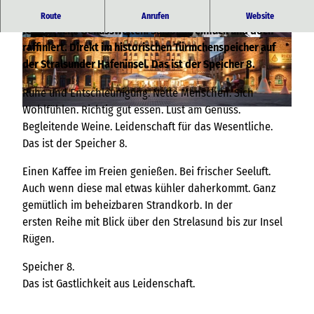
Regionale Feinschmeckerküche. Mediterrane und
Route
Anrufen
Website
fernöstliche Genusswelten. Saisonal, einfach und doch
© Speicher 8 |
CC-BY-NC-SA
© Speicher 8 |
CC-BY-NC-SA
raffiniert. Direkt im historischen Türmchenspeicher auf
der Stralsunder Hafeninsel. Das ist der Speicher 8.
Ruhe und Entschleunigung. Nette Menschen. Sich
Wohlfühlen. Richtig gut essen. Lust am Genuss.
© Speicher 8 |
CC-BY-NC-SA
Begleitende Weine. Leidenschaft für das Wesentliche.
Das ist der Speicher 8.
Einen Kaffee im Freien genießen. Bei frischer Seeluft.
Auch wenn diese mal etwas kühler daherkommt. Ganz
gemütlich im beheizbaren Strandkorb. In der
ersten Reihe mit Blick über den Strelasund bis zur Insel
Rügen.
Speicher 8.
Das ist Gastlichkeit aus Leidenschaft.