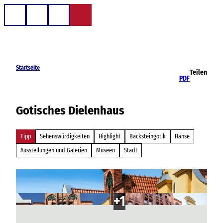
Z
u
Telefon
Suche
m
I
n
h
Startseite
Teilen
a
PDF
l
t
Gotisches Dielenhaus
Tipp
Sehenswürdigkeiten
Highlight
Backsteingotik
Hanse
Ausstellungen und Galerien
Museen
Stadt