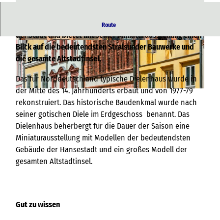
Das Dielenhaus ist ein historisches Baudenkmal im Herzen
Route
der Stadt und bietet mit seiner Miniaturausstellung einen
© TZ HST |
CC-BY-NC
© TMV |
CC-BY-NC
Blick auf die bedeutendsten Stralsunder Bauwerke und
die gesamte Altstadtinsel.
Das für Norddeutschland typische Dielenhaus wurde in
der Mitte des 14. Jahrhunderts erbaut und von 1977-79
© TMV / Markus Tiemann
rekonstruiert. Das historische Baudenkmal wurde nach
seiner gotischen Diele im Erdgeschoss benannt. Das
Dielenhaus beherbergt für die Dauer der Saison eine
Miniaturausstellung mit Modellen der bedeutendsten
Gebäude der Hansestadt und ein großes Modell der
gesamten Altstadtinsel.
Gut zu wissen