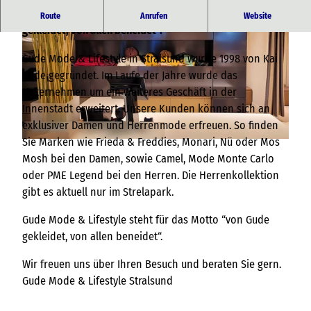
Gude Mode & Lifestyle steht für das Motto “von Gude
Route
Anrufen
Website
gekleidet, von allen beneidet“.
Gude Mode & Lifestyle in Stralsund wurde 1998 von Kai
Gude gegründet. Im Laufe der Jahre wurde das
Unternehmen um ein weiteres Geschäft in der
Innenstadt erweitert. Unsere Kunden können sich an
© Gude Mode & Lifestyle |
CC-BY-NC-ND
exklusiver Damen und Herrenmode erfreuen. So finden
Sie Marken wie Frieda & Freddies, Monari, Nü oder Mos
© Gude Mode & Lifestyle |
CC-BY-NC-ND
Mosh bei den Damen, sowie Camel, Mode Monte Carlo
oder PME Legend bei den Herren. Die Herrenkollektion
gibt es aktuell nur im Strelapark.
Gude Mode & Lifestyle steht für das Motto “von Gude
gekleidet, von allen beneidet“.
Wir freuen uns über Ihren Besuch und beraten Sie gern.
Gude Mode & Lifestyle Stralsund