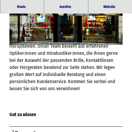
BRILLENHAUS STRALSUND – IHRE OPTIKER & AKUSTIKER
Route
Anrufen
Website
VOR ORT
© BRILLENHAUS Stralsund |
CC-BY-NC-ND
© BRILLENHAUS Stralsund |
CC-BY-NC-ND
Wir sind Ihr Optiker und Akustiker in Stralsund und
bieten Ihnen eine große Auswahl an hochwertigen
Sehhilfen, modischen Brillen und erstklassigen
Hörsystemen. Unser Team besteht aus erfahrenen
© BRILLENHAUS Stralsund |
CC-BY-NC-ND
Optiker:innen und Hörakustiker:innen, die Ihnen gerne
bei der Auswahl der passenden Brille, Kontaktlinsen
oder Hörgeräten beratend zur Seite stehen. Wir legen
großen Wert auf individuelle Beratung und einen
persönlichen Kundenservice. Kommen Sie vorbei und
lassen Sie sich von uns verwöhnen!
Gut zu wissen