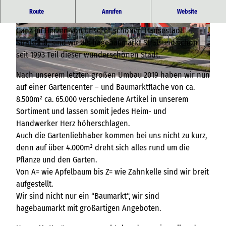
Hier schlägt das Heimwerker- und Gärtnerherz höher.
Route
Anrufen
Website
Ganz im Herzen von unserer schönen Hansestadt
© Linnenbecker GmbH & Co. |
CC-BY-NC-SA
© Linnenbecker GmbH & Co. |
CC-BY-NC-SA
Stralsund, sind wir als hagebaumarkt Stralsund schon
seit 1993 Teil dieser wunderschönen Stadt.
Nach unserem letzten großen Umbau 2019 haben wir nun
© Linnenbecker GmbH & Co. |
CC-BY-NC-SA
auf einer Gartencenter – und Baumarktfläche von ca.
8.500m² ca. 65.000 verschiedene Artikel in unserem
Sortiment und lassen somit jedes Heim- und
Handwerker Herz höherschlagen.
Auch die Gartenliebhaber kommen bei uns nicht zu kurz,
denn auf über 4.000m² dreht sich alles rund um die
Pflanze und den Garten.
Von A= wie Apfelbaum bis Z= wie Zahnkelle sind wir breit
aufgestellt.
Wir sind nicht nur ein “Baumarkt“, wir sind
hagebaumarkt mit großartigen Angeboten.