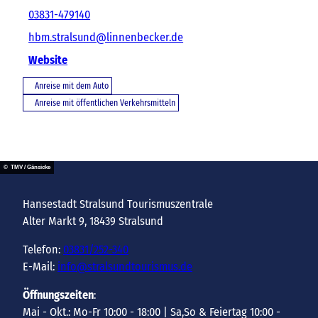
03831-479140
hbm.stralsund@linnenbecker.de
Website
Anreise mit dem Auto
Anreise mit öffentlichen Verkehrsmitteln
© TMV / Gänsicke
Hansestadt Stralsund Tourismuszentrale
Alter Markt 9, 18439 Stralsund
Telefon:
03831/252-340
E-Mail:
info@stralsundtourismus.de
Öffnungszeiten
:
Mai - Okt.: Mo-Fr 10:00 - 18:00 | Sa,So & Feiertag 10:00 -