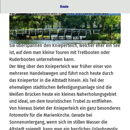
Die Weißen Brücken bilden eine kurze und idyllische
Route
Verbindung zwischen der Tribseer Vorstadt und der
© TZ HST |
CC-BY-NC-SA
© Tourismuszentrale Stralsund, TZ HST |
Stralsunder Altstadt.
CC-BY-NC-ND
Die zwei weißen Brücken auf dem künstlich angelegten
Küterdamm, sind eine gern besuchte Sehenswürdigkeit.
Sie überspannen den Knieperteich, welcher eher ein See
© TMV / Tiemann |
CC-BY-NC-SA
ist, auf dem man kleine Touren mit Tretbooten oder
Ruderbooten unternehmen kann.
Der Weg über den Knieperteich war früher einer von
mehreren Handelswegen und führt noch heute durch
das Kniepertor in die Altstadt hinein. Als Teil der
ehemaligen städtischen Befestigungsanlage sind die
Weißen Brücken heute ein kleines Naherholungsgebiet
und ideal, um dem touristischen Trubel zu entfliehen.
Von hieraus bietet der Knieperteich ein ganz besonderes
Fotomotiv für die Marienkirche. Gerade bei
Sonnenuntergang, wenn sich im stillen Wasser die
Altstadt spiegelt, kann man ein herrliches Urlaubsmotiv