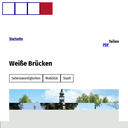
Z
u
Telefon
Suche
m
I
n
h
Startseite
Teilen
a
PDF
l
t
Weiße Brücken
Sehenswürdigkeiten
Mobilität
Stadt