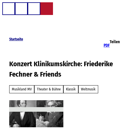
Z
u
Telefon
Suche
m
I
n
h
Startseite
Teilen
a
PDF
l
t
Konzert Klinikumskirche: Friederike
Fechner & Friends
Musikland MV
Theater & Bühne
Klassik
Weltmusik