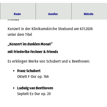
© commons-wikimedia.org
„Konzert im dunklen Monat“ mit Friederike Fechner &
Route
Anrufen
Website
Friends
Konzert in der Klinikumskirche Stralsund am 6.11.2026
unter dem Titel
„Konzert im dunklen Monat“
mit Friederike Fechner & Friends
Es erklingen Werke von Schubert und v. Beethoven:
Franz Schubert
Oktett F-Dur op. 166
Ludwig van Beethoven
Septett Es-Dur op. 20