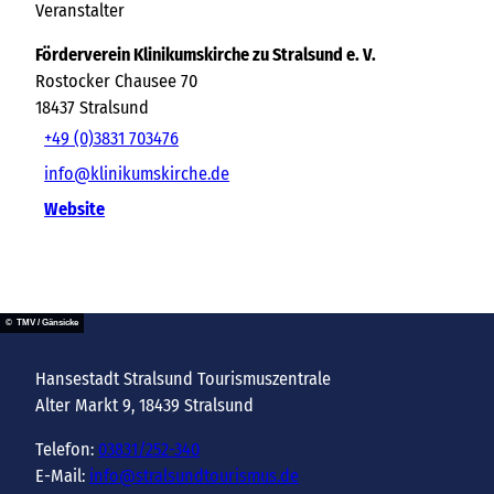
Veranstalter
Förderverein Klinikumskirche zu Stralsund e. V.
Rostocker Chausee 70
18437
Stralsund
+49 (0)3831 703476
info@klinikumskirche.de
Website
© TMV / Gänsicke
Hansestadt Stralsund Tourismuszentrale
Alter Markt 9, 18439 Stralsund
Telefon:
03831/252-340
E-Mail:
info@stralsundtourismus.de