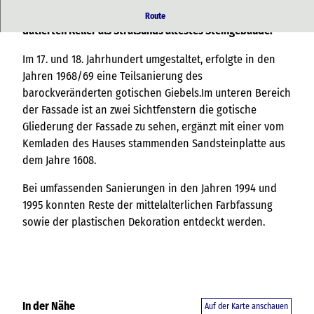
Das mittelalterliche Giebelhaus gilt mit seinem auf 1258
Route
datierten Keller als Stralsunds ältestes Steingebäude.
Im 17. und 18. Jahrhundert umgestaltet, erfolgte in den
Jahren 1968/69 eine Teilsanierung des
barockveränderten gotischen Giebels.Im unteren Bereich
der Fassade ist an zwei Sichtfenstern die gotische
Gliederung der Fassade zu sehen, ergänzt mit einer vom
Kemladen des Hauses stammenden Sandsteinplatte aus
dem Jahre 1608.
Bei umfassenden Sanierungen in den Jahren 1994 und
1995 konnten Reste der mittelalterlichen Farbfassung
sowie der plastischen Dekoration entdeckt werden.
In der Nähe
Auf der Karte anschauen