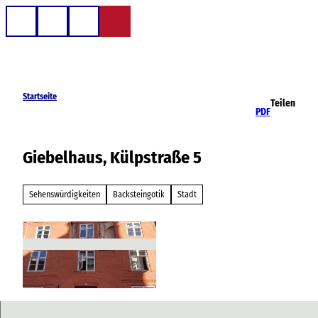
Z
u
Telefon
Suche
m
I
n
h
Startseite
Teilen
a
PDF
l
t
Giebelhaus, Külpstraße 5
Sehenswürdigkeiten
Backsteingotik
Stadt
© TeeKay