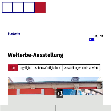
Z
u
Telefon
Suche
m
I
n
h
Startseite
Teilen
a
PDF
l
t
Welterbe-Ausstellung
Tipp
Highlight
Sehenswürdigkeiten
Ausstellungen und Galerien