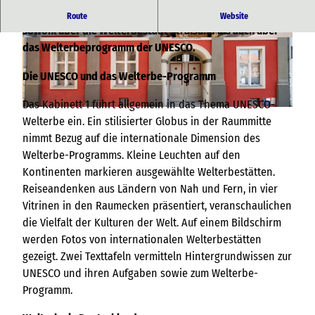
Die Ausstellung im sanierten Barockpalais informiert
Route
Website
sowohl über die Welterbestadt Stralsund als auch über
© Kredl - Tourismuszentrale Stralsund, TZ
© TZ HST |
CC-BY-NC-SA
das Welterbeprogramm der UNESCO.
HST |
CC-BY-NC-SA
Die UNESCO und das Welterbe-Programm
Das Kabinett 1 führt allgemein in das Thema UNESCO-
© TZ-HST |
CC-BY-NC-SA
Welterbe ein. Ein stilisierter Globus in der Raummitte
nimmt Bezug auf die internationale Dimension des
Welterbe-Programms. Kleine Leuchten auf den
Kontinenten markieren ausgewählte Welterbestätten.
Reiseandenken aus Ländern von Nah und Fern, in vier
Vitrinen in den Raumecken präsentiert, veranschaulichen
die Vielfalt der Kulturen der Welt. Auf einem Bildschirm
werden Fotos von internationalen Welterbestätten
gezeigt. Zwei Texttafeln vermitteln Hintergrundwissen zur
UNESCO und ihren Aufgaben sowie zum Welterbe-
Programm.